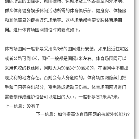
训练所需的田径棚、风雨操场、运动场及其他各类室内外场地、
群众体育健身娱乐休闲活动所需的体育俱乐部、健身房、体操房
和其他简易的健身娱乐场地等。这些场地都需要安装
体育场围
网
。进行体育场围网铺设时的要点如下。
体育场围网一般都是采用高3米的围网进行安装，如果接近住宅区
或者公路可到4米，围杆一般都是间隔2米左右。
体育场围网可以
采用包胶的铁丝网，网眼大为50毫米*50毫米的，在围网中不能出
现尖利的地方存在。否则会有人身危险的。
体育场围网隐藏门把
手和门闩等突出部分，避免造成运动员伤害。
体育场围网通道门
需要制作成维护设备可以进出的大小，一般都是宽2米高2米。
上一信息：没有了
下一信息：
如何提高体育场围网的抗紫外线能力?