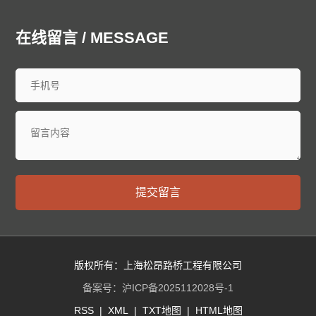
在线留言 / MESSAGE
提交留言
版权所有：上海松昂路桥工程有限公司
备案号：
沪ICP备2025112028号-1
RSS
|
XML
|
TXT地图
|
HTML地图