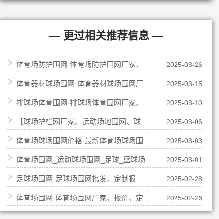
— 更过相关推荐信息 —
体育场防护围网-体育场防护围网厂家、
2025-03-26
体育器材球场围网-体育器材球场围网厂
2025-03-15
报价、定制-找松昂
排球场体育围网-排球场体育围网厂家、
2025-03-10
家-体育器材球场围网报价
【球场护栏网厂家、运动场地围网、球
2025-03-06
报价、定制-上海松昂路桥
体育场球场围网价格-最新体育场球场围
2025-03-03
场围网厂家】批发-松昂路桥
体育场围网_运动球场围网_足球_篮球场
2025-03-01
网价格、批发报价-上海松昂
足球场围网-足球场围网批发、定制报
2025-02-28
围网_勾花护栏网-松昂路桥
体育场围网-体育场围网厂家、报价、定
2025-02-26
价、产地货源