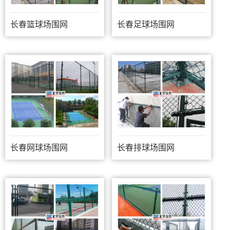
长春篮球场围网
长春足球场围网
长春网球场围网
长春排球场围网