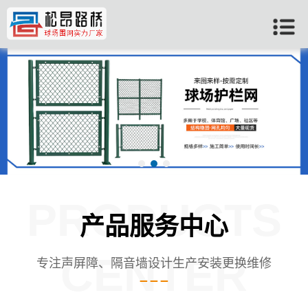
PRODUCTS
产品服务中心
CENTER
专注声屏障、隔音墙设计生产安装更换维修