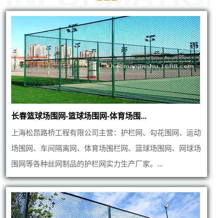
场体育场围网施工
长春篮球场围网-篮球场围网-体育场围...
上海松昂路桥工程有限公司主营：护栏网、勾花围网、运动
场围网、车间隔离网、体育场围栏网、篮球场围网、网球场
围网等各种丝网制品的护栏网实力生产厂家。...