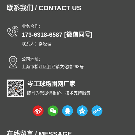
联系我们 / CONTACT US
石笼网箱
刀片刺绳
车间隔离网
隔音屏
勾花护栏网
球场围网
吸音墙
刀片刺网
体育场围网
沟盖板厂家
锚固钉
龟甲网
踏步板厂家
钢格栅
格栅板
泄爆墙
业务合作：
173-6318-6587 [微信同号]
泄爆门
防爆墙
泄爆门
生态多孔纤维棉
多孔纤维棉
联系人：秦经理
碳纤维雨水收集模块
碳纤雨水收集模块
育苗岩棉
碳纤雨水收集模块厂家
碳纤维雨水收集模块
育苗岩棉块
公司地址：
安徽
北京
重庆
福建
甘肃
广东
广西
贵州
海南
上海市松江区泗泾镇文化路298号
河北
黑龙江
河南
湖北
湖南
江苏
江西
吉林
辽宁
内蒙古
宁夏
青海
山东
上海
山西
陕西
四川
天津
岑工球场围网厂家
新疆
西藏
云南
浙江
石家庄
唐山
邯郸
保定
沧州
随时为您提供报价、技术支持服务
廊坊
太原
呼和浩特
包头
鄂尔多斯
沈阳
大连
中山
鞍山
长春
西安
哈尔滨
大庆
西安
南京
无锡
徐州
常州
苏州
南通
连云港
淮安
盐城
扬州
镇江
泰州
宿迁
杭州
宁波
温州
嘉兴
湖州
绍兴
金华
台州
在线留言 / MESSAGE
合肥
芜湖
福州
厦门
泉州
漳州
南昌
济南
青岛