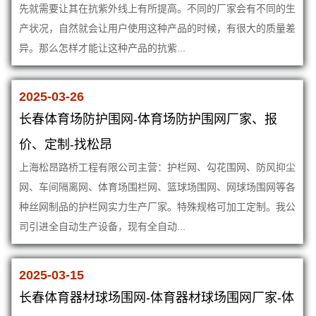
先就需要让其在抗紫外线上有所提高。不同的厂家会有不同的生
产状况，自然就会让用户使用这种产品的时候，有很大的质量差
异。那么怎样才能让这种产品的抗紫...
2025-03-26
长春体育场防护围网-体育场防护围网厂家、报
价、定制-找松昂
上海松昂路桥工程有限公司主营：护栏网、勾花围网、防风抑尘
网、车间隔离网、体育场围栏网、篮球场围网、网球场围网等各
种丝网制品的护栏网实力生产厂家。特殊规格可加工定制。我公
司引进全自动生产设备，现有全自动...
2025-03-15
长春体育器材球场围网-体育器材球场围网厂家-体