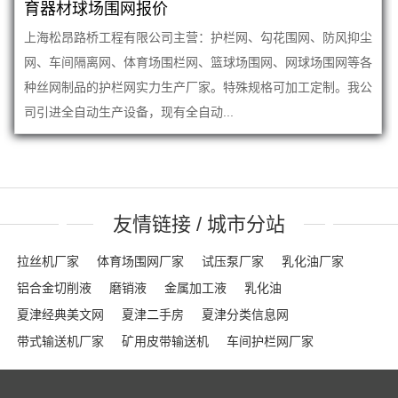
育器材球场围网报价
上海松昂路桥工程有限公司主营：护栏网、勾花围网、防风抑尘
网、车间隔离网、体育场围栏网、篮球场围网、网球场围网等各
种丝网制品的护栏网实力生产厂家。特殊规格可加工定制。我公
司引进全自动生产设备，现有全自动...
友情链接 / 城市分站
拉丝机厂家
体育场围网厂家
试压泵厂家
乳化油厂家
铝合金切削液
磨销液
金属加工液
乳化油
夏津经典美文网
夏津二手房
夏津分类信息网
带式输送机厂家
矿用皮带输送机
车间护栏网厂家
网格布厂家
粮食输送机厂家
隔离栏厂家
钢踏板厂家
踏步板厂家
龟甲网厂家
沟盖板
龟甲网
声屏障