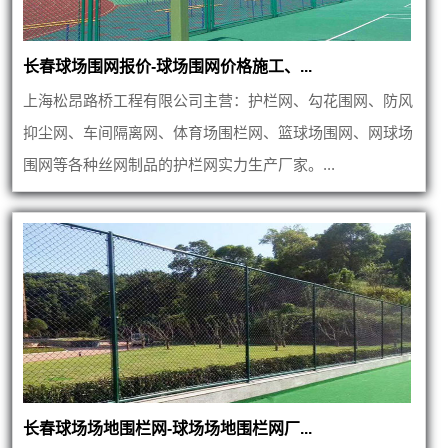
长春球场围网报价-球场围网价格施工、...
上海松昂路桥工程有限公司主营：护栏网、勾花围网、防风
抑尘网、车间隔离网、体育场围栏网、篮球场围网、网球场
围网等各种丝网制品的护栏网实力生产厂家。...
长春球场场地围栏网-球场场地围栏网厂...