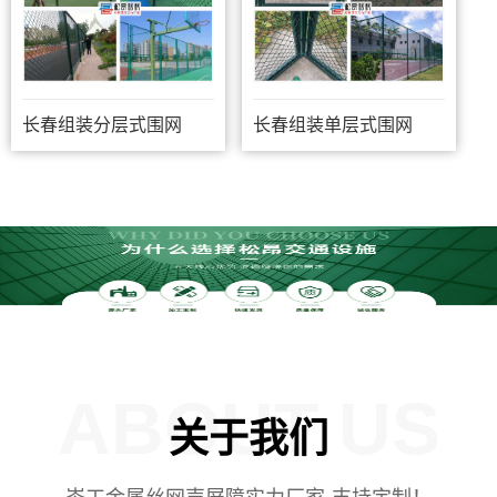
长春组装分层式围网
长春组装单层式围网
ABOUT US
关于我们