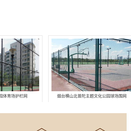
烟台横山北普陀主题文化公园球场围网
烟