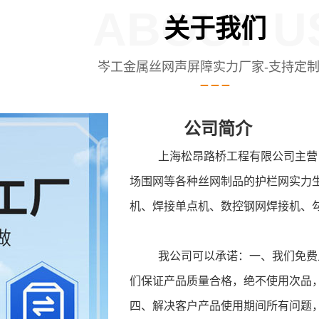
ABOUT U
关于我们
岑工金属丝网声屏障实力厂家-支持定
公司简介
上海松昂路桥工程有限公司主营
场围网等各种丝网制品的护栏网实力
机、焊接单点机、数控钢网焊接机、
我公司可以承诺：一、我们免费
们保证产品质量合格，绝不使用次品
四、解决客户产品使用期间所有问题