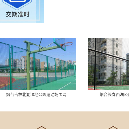
湖湿地公园运动场围网
烟台长春西湖公园体育场护栏网