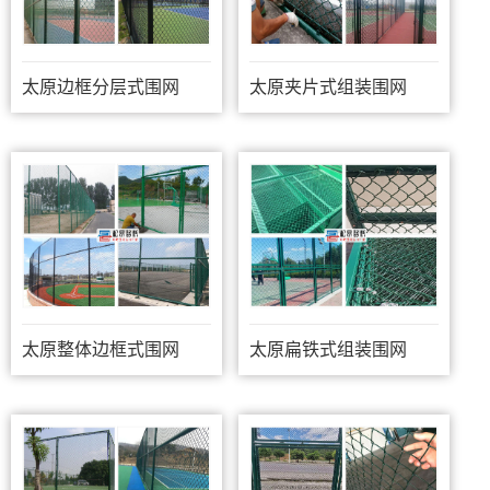
太原边框分层式围网
太原夹片式组装围网
太原整体边框式围网
太原扁铁式组装围网