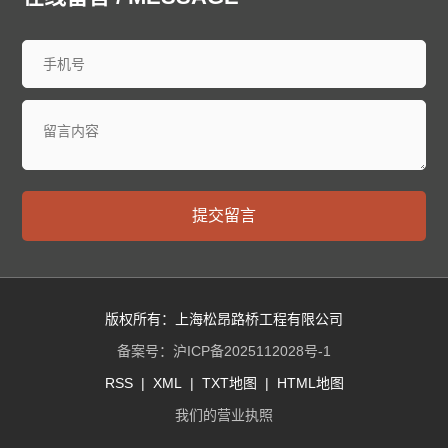
淄博
枣庄
东营
烟台
潍坊
济宁
泰安
威海
临沂
德州
聊城
滨州
菏泽
郑州
洛阳
新乡
许昌
南阳
周口
武汉
宜昌
襄阳
长沙
株洲
衡阳
岳阳
常德
郴州
广州
深圳
珠海
佛山
江门
提交留言
版权所有：上海松昂路桥工程有限公司
备案号：
沪ICP备2025112028号-1
RSS
|
XML
|
TXT地图
|
HTML地图
我们的营业执照