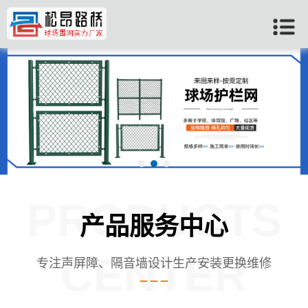
PRODUCTS
产品服务中心
CENTER
专注声屏障、隔音墙设计生产安装更换维修