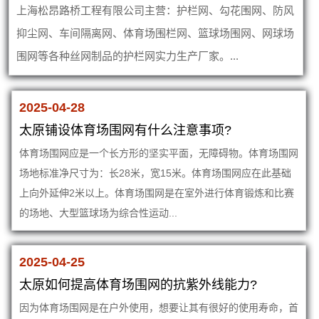
上海松昂路桥工程有限公司主营：护栏网、勾花围网、防风
抑尘网、车间隔离网、体育场围栏网、篮球场围网、网球场
围网等各种丝网制品的护栏网实力生产厂家。...
2025-04-28
太原铺设体育场围网有什么注意事项?
体育场围网应是一个长方形的坚实平面，无障碍物。体育场围网
场地标准净尺寸为：长28米，宽15米。体育场围网应在此基础
上向外延伸2米以上。体育场围网是在室外进行体育锻炼和比赛
的场地、大型篮球场为综合性运动...
2025-04-25
太原如何提高体育场围网的抗紫外线能力?
因为体育场围网是在户外使用，想要让其有很好的使用寿命，首