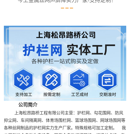
岑工金属丝网声屏障实力厂家-支持定制！
公司简介
上海松昂路桥工程有限公司主营：护栏网、勾花围网、防风
抑尘网、车间隔离网、体育场围栏网、篮球场围网、网球场围网等
各种丝网制品的护栏网实力生产厂家。特殊规格可加工定制。 我