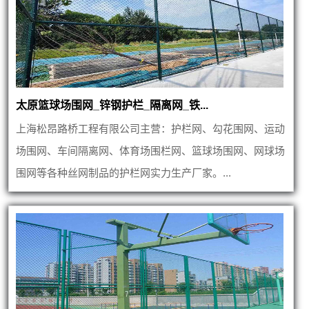
太原篮球场围网_锌钢护栏_隔离网_铁...
上海松昂路桥工程有限公司主营：护栏网、勾花围网、运动
场围网、车间隔离网、体育场围栏网、篮球场围网、网球场
围网等各种丝网制品的护栏网实力生产厂家。...