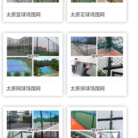
太原篮球场围网
太原足球场围网
太原网球场围网
太原排球场围网