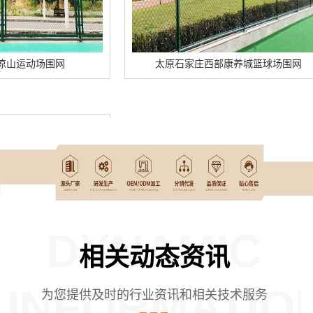
动场围网
太原石家庄西部康养城篮球场围网
DYNAMIC
相关动态资讯
INFORMATIO
为您提供及时的行业资讯和相关技术服务