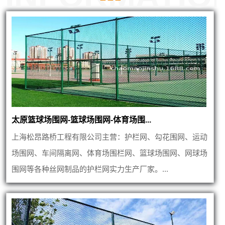
场围网施工
太原篮球场围网-篮球场围网-体育场围...
上海松昂路桥工程有限公司主营：护栏网、勾花围网、运动
场围网、车间隔离网、体育场围栏网、篮球场围网、网球场
围网等各种丝网制品的护栏网实力生产厂家。...